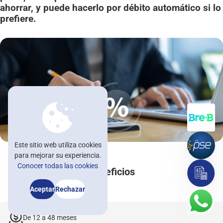
ahorrar, y puede hacerlo por débito automático si lo
Nuestras oficinas
prefiere.
Trabaja con nosotros
Blog
Noticomedal
Ayuda
Contáctenos
Afíliate
Este sitio web utiliza cookies
para mejorar su experiencia.
asesorvirtual@comedal.com.co
Conocer todas las cookies
Beneficios
Asesorías e información: +57 604 322 32 31 / +57 601 482 32 30
Aceptar
Rechazar
De 12 a 48 meses