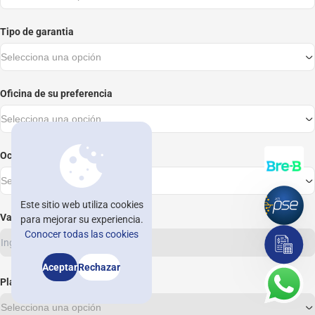
Nuestras oficinas
Tipo de garantia
Trabaja con nosotros
Selecciona una opción
Blog
Oficina de su preferencia
Noticomedal
Selecciona una opción
Ayuda
Ocupación
Contáctenos
Selecciona una opción
Afíliate
Este sitio web utiliza cookies
Valor del crédito
para mejorar su experiencia.
asesorvirtual@comedal.com.co
Conocer todas las cookies
Asesorías e información: +57 604 322 32 31 / +57 601 482 32 30
Aceptar
Rechazar
Plazo en meses
Selecciona una opción