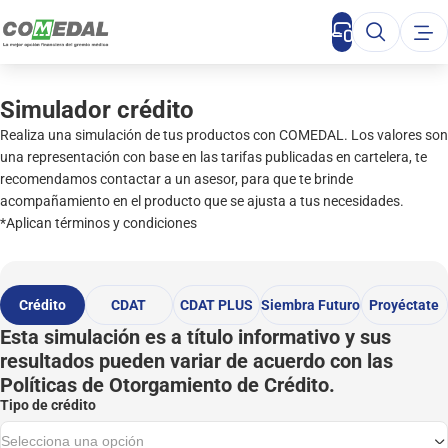
Ahorro
Crédito
Seguros
Beneficios
Simulador
sponible
Libre inversión
Responsabilidad civil
Beneficios Integrales
Crédito
Simulador crédito
Reclamaciones beneficios
Realiza una simulación de tus productos con COMEDAL. Los valores son
ébito
Residentes y posgrados
Hogar
CDAT
integrales
Inicio
una representación con base en las tarifas publicadas en cartelera, te
futuro
Seguros y convenios
Vehículo
Educación
CDAT PLUS
recomendamos contactar a un asesor, para que te brinde
Ahorro
acompañamiento en el producto que se ajusta a tus necesidades.
Comercial
Renta protegida
Beca Comedal 60 años
Siembra Futuro
*Aplican términos y condiciones
Crédito
te
Libranza
Salud
Beca Gilberto Arango Orozco
Proyéctate
Seguros
interés
Cupo automático
Vida
Crédito
CDAT
CDAT PLUS
Siembra Futuro
Proyéctate
Beneficios
Esta simulación es a título informativo y sus
Tarjeta de crédito
Salario protegido
Simulador
resultados pueden variar de acuerdo con las
Tasas vigentes
Asistencia de viaje
Políticas de Otorgamiento de Crédito.
Convenios
Tipo de crédito
Nuestros asesores
Quiénes somos
Selecciona una opción