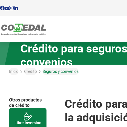
Crédito para seguros
Ahor
Aho
Inicio
convenios
Tar
Ahorr
Sie
Tarje
Inicio
Crédito
Seguros y convenios
CD
Siemb
Pro
CDAT
Otros productos
Crédito para
Tas
Proyé
de crédito
la adquisici
Nó
Tasas
Libre inversión
Nómi