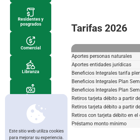
Residentes y
posgrados
Tarifas 2026
Beneficios
Comercial
Beneficios Integrales
Aportes personas naturales
Aportes entidades jurídicas
Reclamaciones beneficios integrales
Libranza
Beneficios Integrales tarifa ple
Educación
Beneficios Integrales Plan Sem
Beneficios Integrales Plan Sem
Beca Comedal 60 años
Cupo
Retiros tarjeta débito a partir 
automático
Beca Gilberto Arango Orozco
Retiros tarjeta débito a partir 
Retiros con tarjeta débito en el 
Préstamo monto mínimo
Tarjeta de
crédito
Este sitio web utiliza cookies
para mejorar su experiencia.