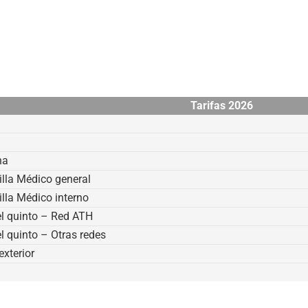
Tasas vigentes
Asistencia de viaje
Nuestros asesores
Tasas vigentes
Simulador
Tarifas 2026
Crédito
CDAT
na
CDAT PLUS
illa Médico general
illa Médico interno
Siembra Futuro
del quinto – Red ATH
Proyéctate
del quinto – Otras redes
exterior