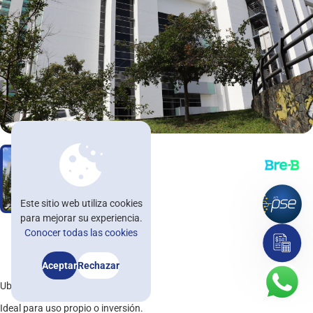
Nuestras oficinas
Trabaja con nosotros
Blog
Noticomedal
Ayuda
Contáctenos
Afíliate
Este sitio web utiliza cookies
para mejorar su experiencia.
asesorvirtual@comedal.com.co
Conocer todas las cookies
Asesorías e información: +57 604 322 32 31 / +57 601 482 32 30
Aceptar
Rechazar
Ubicado en la Fase I, Sótano 2.
Ideal para uso propio o inversión.