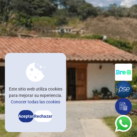
Nuestras oficinas
Trabaja con nosotros
Blog
Noticomedal
Ayuda
Contáctenos
Afíliate
Este sitio web utiliza cookies
para mejorar su experiencia.
asesorvirtual@comedal.com.co
Conocer todas las cookies
Asesorías e información: +57 604 322 32 31 / +57 601 482 32 30
Aceptar
Rechazar