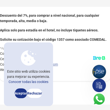
Nuestras oficinas
Descuento del 7%, para comprar a nivel nacional, para cualquier
Trabaja con nosotros
temporada, alta, media o baja.
Blog
Aplica solo para estadía en el hotel, no incluye tiquetes aéreos.
Noticomedal
Solicite su cotización bajo el código 1357 como asociado COMEDAL.
Ayuda
*Aplican condiciones y restricciones
Contacto: Eliana Mejía
Contáctenos
Celular: 318 312 2032
Correo:
eliana.mejia@decameron.com
Web:
www.decameron.com
Afíliate
Este sitio web utiliza cookies
para mejorar su experiencia.
asesorvirtual@comedal.com.co
Conocer todas las cookies
Asesorías e información: +57 604 322 32 31 / +57 601 482 32 30
Aceptar
Rechazar