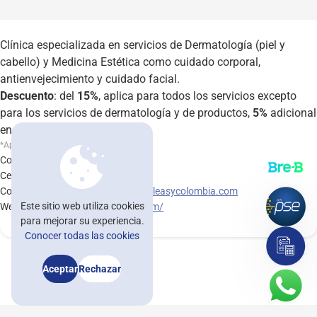
Nuestras oficinas
Clínica especializada en servicios de Dermatología (piel y
Trabaja con nosotros
cabello) y Medicina Estética como cuidado corporal,
Blog
antienvejecimiento y cuidado facial.
Descuento
: del
15%
, aplica para todos los servicios excepto
Noticomedal
para los servicios de dermatología y de productos,
5%
adicional
en la compra de los paquetes.
Ayuda
*Aplican condiciones y restricciones
Contacto: Ángela María García
Contáctenos
Celular: 318 734 4953
Correo:
administradoroviedo@depileasycolombia.com
Afíliate
Este sitio web utiliza cookies
Web:
https://depileasycolombia.com/
para mejorar su experiencia.
asesorvirtual@comedal.com.co
Conocer todas las cookies
Asesorías e información: +57 604 322 32 31 / +57 601 482 32 30
Aceptar
Rechazar