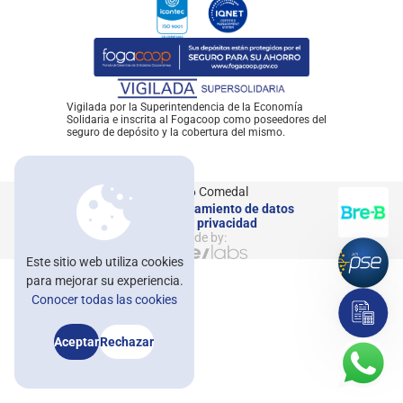
Nuestras oficinas
Trabaja con nosotros
Blog
Vigilada por la Superintendencia de la Economía
Solidaria e inscrita al Fogacoop como poseedores del
Noticomedal
seguro de depósito y la cobertura del mismo.
Ayuda
© 2026 Comedal
Contáctenos
Política de tratamiento de datos
Aviso de privacidad
Made by:
Afíliate
Este sitio web utiliza cookies
para mejorar su experiencia.
asesorvirtual@comedal.com.co
Conocer todas las cookies
Asesorías e información: +57 604 322 32 31 / +57 601 482 32 30
Aceptar
Rechazar