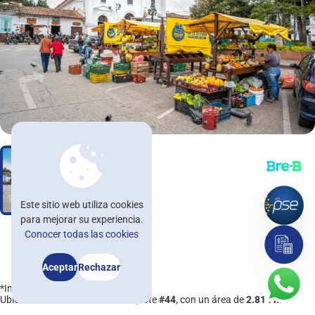
Nuestras oficinas
Trabaja con nosotros
Blog
Noticomedal
Ayuda
Contáctenos
Afíliate
Este sitio web utiliza cookies
para mejorar su experiencia.
asesorvirtual@comedal.com.co
Conocer todas las cookies
Asesorías e información: +57 604 322 32 31 / +57 601 482 32 30
Aceptar
Rechazar
*Imagen de referencia.
Ubicado en el
sector Pantanillo
, lote
#44
, con un área de
2.814 m²
.